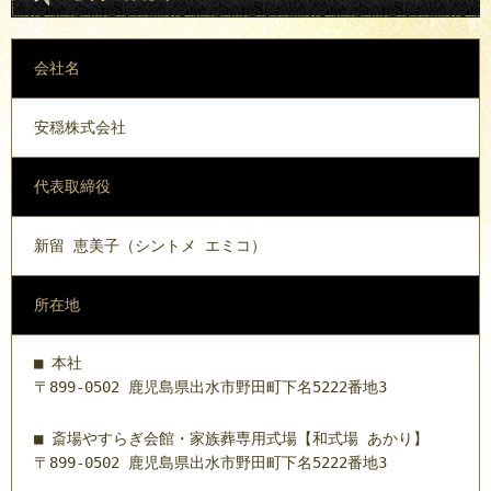
会社名
安穏株式会社
代表取締役
新留 恵美子（シントメ エミコ）
所在地
■ 本社
〒899-0502 鹿児島県出水市野田町下名5222番地3
■ 斎場やすらぎ会館・家族葬専用式場【和式場 あかり】
〒899-0502 鹿児島県出水市野田町下名5222番地3